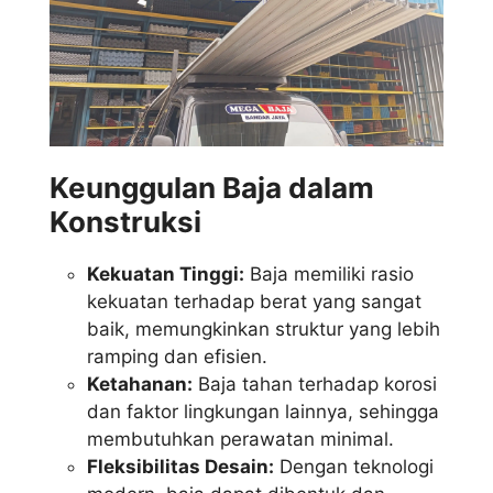
Keunggulan Baja dalam
Konstruksi
Kekuatan Tinggi:
Baja memiliki rasio
kekuatan terhadap berat yang sangat
baik, memungkinkan struktur yang lebih
ramping dan efisien.
Ketahanan:
Baja tahan terhadap korosi
dan faktor lingkungan lainnya, sehingga
membutuhkan perawatan minimal.
Fleksibilitas Desain:
Dengan teknologi