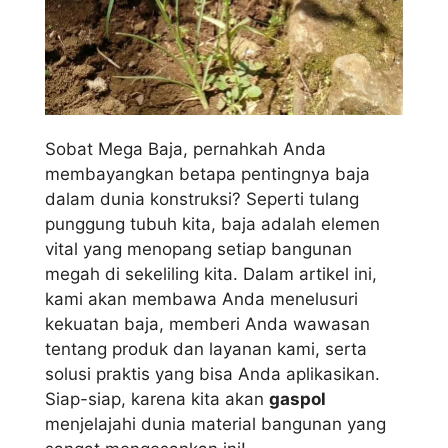
Sobat Mega Baja, pernahkah Anda
membayangkan betapa pentingnya baja
dalam dunia konstruksi? Seperti tulang
punggung tubuh kita, baja adalah elemen
vital yang menopang setiap bangunan
megah di sekeliling kita. Dalam artikel ini,
kami akan membawa Anda menelusuri
kekuatan baja, memberi Anda wawasan
tentang produk dan layanan kami, serta
solusi praktis yang bisa Anda aplikasikan.
Siap-siap, karena kita akan
gaspol
menjelajahi dunia material bangunan yang