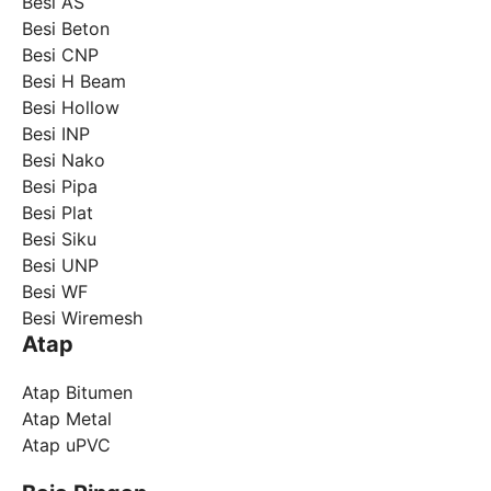
Besi AS
Besi Beton
Besi CNP
Besi H Beam
Besi Hollow
Besi INP
Besi Nako
Besi Pipa
Besi Plat
Besi Siku
Besi UNP
Besi WF
Besi Wiremesh
Atap
Atap Bitumen
Atap Metal
Atap uPVC