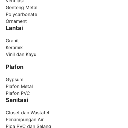
Ventilasi
Genteng Metal
Polycarbonate
Ornament
Lantai
Granit
Keramik
Vinil dan Kayu
Plafon
Gypsum
Plafon Metal
Plafon PVC
Sanitasi
Closet dan Wastafel
Penampungan Air
Pipa PVC dan Selang