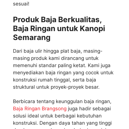
sesuai!
Produk Baja Berkualitas,
Baja Ringan untuk Kanopi
Semarang
Dari baja ulir hingga plat baja, masing-
masing produk kami dirancang untuk
memenuhi standar paling ketat. Kami juga
menyediakan baja ringan yang cocok untuk
konstruksi rumah tinggal, serta baja
struktural untuk proyek-proyek besar.
Berbicara tentang keunggulan baja ringan,
Baja Ringan Brangsong
juga hadir sebagai
solusi ideal untuk berbagai kebutuhan
konstruksi. Dengan daya tahan yang tinggi