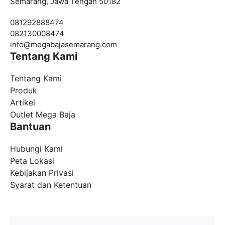
Semarang, Jawa Tengah 50182
081292888474
082130008474
info@megabajasemarang.com
Tentang Kami
Tentang Kami
Produk
Artikel
Outlet Mega Baja
Bantuan
Hubungi Kami
Peta Lokasi
Kebijakan Privasi
Syarat dan Ketentuan