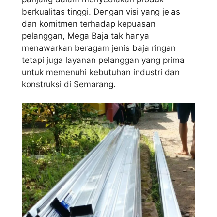
berkualitas tinggi. Dengan visi yang jelas
dan komitmen terhadap kepuasan
pelanggan, Mega Baja tak hanya
menawarkan beragam jenis baja ringan
tetapi juga layanan pelanggan yang prima
untuk memenuhi kebutuhan industri dan
konstruksi di Semarang.