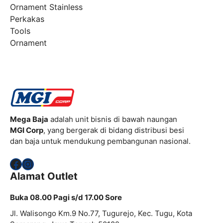
Ornament Stainless
Perkakas
Tools
Ornament
Mega Baja
adalah unit bisnis di bawah naungan
MGI Corp
, yang bergerak di bidang distribusi besi
dan baja untuk mendukung pembangunan nasional.
Facebook
Instagram
Alamat Outlet
Buka 08.00 Pagi s/d 17.00 Sore
Jl. Walisongo Km.9 No.77, Tugurejo, Kec. Tugu, Kota