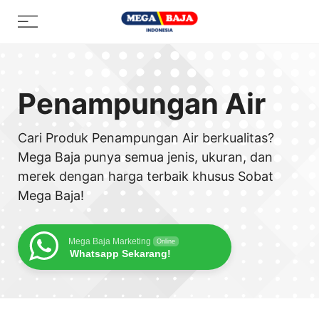
Skip
Menu
to
content
Penampungan Air
Cari Produk Penampungan Air berkualitas?
Mega Baja punya semua jenis, ukuran, dan
merek dengan harga terbaik khusus Sobat
Mega Baja!
Mega Baja Marketing
Online
Whatsapp Sekarang!