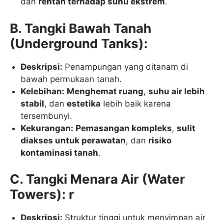
dan
rentan terhadap suhu ekstrem
.
B. Tangki Bawah Tanah
(Underground Tanks):
Deskripsi:
Penampungan yang ditanam di
bawah permukaan tanah.
Kelebihan:
Menghemat ruang
,
suhu air lebih
stabil
, dan
estetika
lebih baik karena
tersembunyi.
Kekurangan:
Pemasangan kompleks
,
sulit
diakses untuk perawatan
, dan
risiko
kontaminasi tanah
.
C. Tangki Menara Air (Water
Towers): r
Deskripsi:
Struktur tinggi untuk menyimpan air