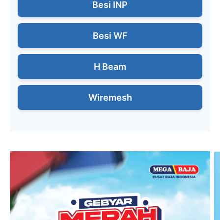
Besi INP
Besi WF
H Beam
Wiremesh