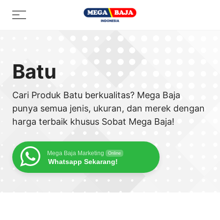
Skip
Menu
to
content
Batu
Cari Produk Batu berkualitas? Mega Baja
punya semua jenis, ukuran, dan merek dengan
harga terbaik khusus Sobat Mega Baja!
Mega Baja Marketing
Online
Whatsapp Sekarang!