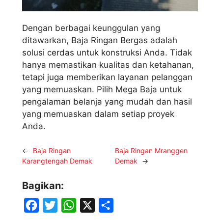
Dengan berbagai keunggulan yang
ditawarkan, Baja Ringan Bergas adalah
solusi cerdas untuk konstruksi Anda. Tidak
hanya memastikan kualitas dan ketahanan,
tetapi juga memberikan layanan pelanggan
yang memuaskan. Pilih Mega Baja untuk
pengalaman belanja yang mudah dan hasil
yang memuaskan dalam setiap proyek
Anda.
←
Baja Ringan
Baja Ringan Mranggen
Karangtengah Demak
Demak
→
Bagikan:
F
T
W
X
S
a
w
h
h