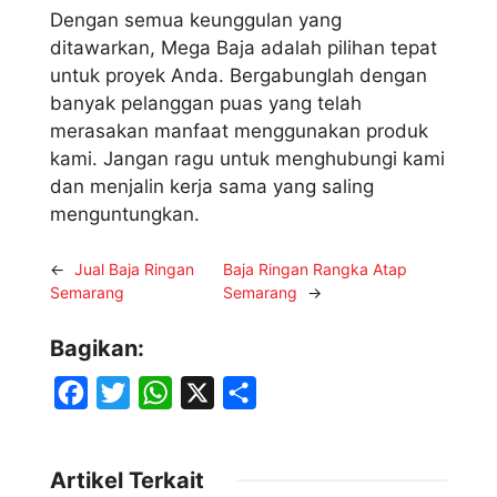
Dengan semua keunggulan yang
ditawarkan, Mega Baja adalah pilihan tepat
untuk proyek Anda. Bergabunglah dengan
banyak pelanggan puas yang telah
merasakan manfaat menggunakan produk
kami. Jangan ragu untuk menghubungi kami
dan menjalin kerja sama yang saling
menguntungkan.
←
Jual Baja Ringan
Baja Ringan Rangka Atap
Semarang
Semarang
→
Bagikan:
F
T
W
X
S
a
w
h
h
c
i
a
a
Artikel Terkait
e
t
t
r